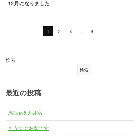
12月になりました
1
2
3
…
9
検索
検索
最近の投稿
馬籠宿&大井宿
もうすぐお盆です