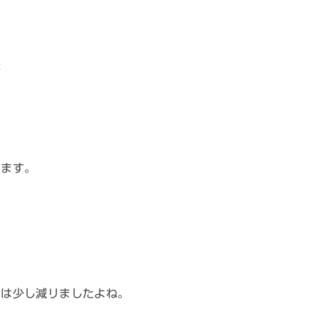
が
ります。
力は少し減リましたよね。