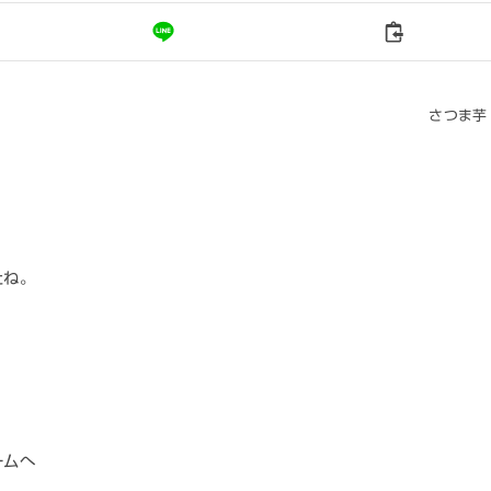
さつま芋
たね。
ームへ