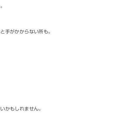
・。
段と手がかからない所も。
良いかもしれません。